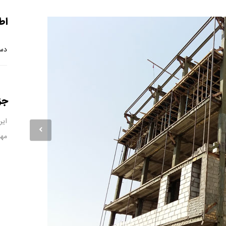
اط
دست
جز
این
مهن