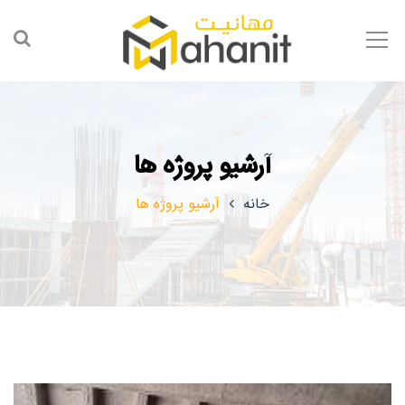
آرشیو پروژه ها
خانه
آرشیو پروژه ها