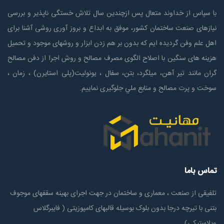
با سپاس از خداوند متعال پس ازچندين سال تلاش خستگی ناپذير و بررسی
نیازهای صنعت ساختمان كشور، موفق به ابداع و بروز آوری روشی آشنا برای
اهل علم وفن گردیده ایم که بدون بر هم زدن ابزار و روشهای موجود و تحمیل
هزینه های سنگین با اصلاح الگوی مصرف مصالح و روش اجرا از دفن مصالح
گران مانند تیر آهن، میلگرد، بتن، سفال ، یونولیت(پلی استايرن) ، زمان ،
سوخت و پرت مصالح و منابع ملي جلوگیری نماییم.
تماس باما
تلفیقی از صنعت ، معماری و ساختمان در جهت اجرای بهینه سقفهای موجوف
بتنی با تیرچه درجا بدون بلوک بوسیله قالبهای کامپوزیتی ( فایبرگلاس
وپلاستیکی)