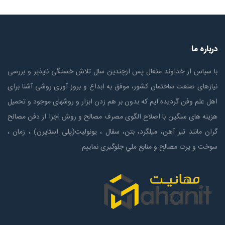
درباره ما
با سپاس از خداوند متعال پس ازچندين سال تلاش خستگی ناپذير و بررسی
نیازهای صنعت ساختمان كشور، موفق به ابداع و بروز آوری روشی آشنا برای
اهل علم وفن گردیده ایم که بدون بر هم زدن ابزار و روشهای موجود و تحمیل
هزینه های سنگین با اصلاح الگوی مصرف مصالح و روش اجرا از دفن مصالح
گران مانند تیر آهن، میلگرد، بتن، سفال ، یونولیت(پلی استايرن) ، زمان ،
سوخت و پرت مصالح و منابع ملي جلوگیری نماییم.