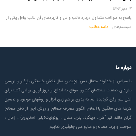
۱۲ مهر ۱۴۰۴
پاسخ به سوالات متداول درباره قالب وافل و کاربردهای آن قالب وافل یکی از
سیستم‌های…
ادامه مطلب
درباره ما
با سپاس از خداوند متعال پس ازچندين سال تلاش خستگی ناپذير و بررسی
نیازهای صنعت ساختمان كشور، موفق به ابداع و بروز آوری روشی آشنا برای
اهل علم وفن گردیده ایم که بدون بر هم زدن ابزار و روشهای موجود و تحمیل
هزینه های سنگین با اصلاح الگوی مصرف مصالح و روش اجرا از دفن مصالح
گران مانند تیر آهن، میلگرد، بتن، سفال ، یونولیت(پلی استايرن) ، زمان ،
سوخت و پرت مصالح و منابع ملي جلوگیری نماییم.