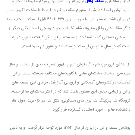
کارایی ساختاری
سقف وافل
برای هزاران سال برای مردم معروف است. و
شاید اولین استفاده بشر از مفهوم سقف وافل در ارتباط با ساخت آکروپولیس
در یونان باشد. بیشتر این بنا بین سالهای ۴۲۹ تا ۴۶۱ قبل از میلاد است. نمونه
دیگر سقف های وافل معروف شام آخر لئوناردو داوینچی است. یکی دیگر از
سازه های باستانی که با استفاده از سیستم وافل شکل گرفت پانتئون در رم
است که در سال ۱۱۸ پس از میلاد درست شد و هنوز هم پابرجاست.
از ابتدای قرن نوزدهم با گسترش علم و ظهور عصر جدیدی از ساخت و ساز
مهندسی، ساخت ساختمان هایی با کاربردهای مختلف سیستم سقف وافل
کلاسیک در کشورهای آمریکایی و اروپایی آغاز شد. مزایای فنی سقف های
وافل و زیبایی خاص این سطوح باعث شد که در اکثر ساختمان ها از جمله:
فرودگاه ها، پارکینگ ها، برج های مسکونی، هتل ها، مراکز خرید، موزه ها،
دانشکده ها و … مورد استفاده گسترده قرار گیرد.
پوشش سقف وافل در ایران از سال ۱۳۵۴ مورد توجه قرار گرفت. و به دلیل