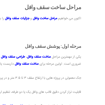
مراحل ساخت سقف وافل
اکنون می خواهیم
مراحل ساخت وافل
و
جزئیات سقف وافل
را ب
مرحله اول: پوشش سقف وافل
یکی از مهمترین مراحل
ساخت سقف وافل
،
طراحی سقف وافل
م
ضروری است. اولین مرحله برای
ساخت سقف وافل
داربست یا 
جک معمولی در پروژه هایی با ارتفاع سقف ۳ تا ۳.۵ متر و در پروژه هایی با ارتفاع سقف بیشتر از داربست یا جک های بلند استفاده می شود.
قابلیت تراز کردن دقیق قالب های وافل یک یا دو طرفه، تنظیم ار