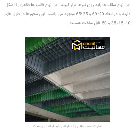
این نوع سقف ها باید روی تیرها قرار گیرند. این نوع قالب ها ظاهری U شکل
دارند و در ابعاد 20*60 و 25*65 موجود می باشند. این محورها در طول های
10، 15، 35 و 50 قابل ساخت هستند.
تفاوت سقف وافل یک طرفه و دو طرفه در چیست