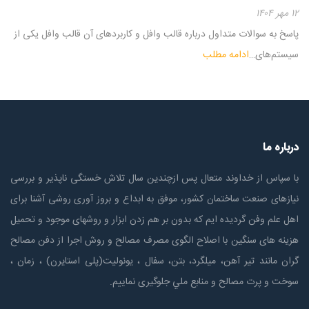
۱۲ مهر ۱۴۰۴
پاسخ به سوالات متداول درباره قالب وافل و کاربردهای آن قالب وافل یکی از
سیستم‌های…
ادامه مطلب
درباره ما
با سپاس از خداوند متعال پس ازچندين سال تلاش خستگی ناپذير و بررسی
نیازهای صنعت ساختمان كشور، موفق به ابداع و بروز آوری روشی آشنا برای
اهل علم وفن گردیده ایم که بدون بر هم زدن ابزار و روشهای موجود و تحمیل
هزینه های سنگین با اصلاح الگوی مصرف مصالح و روش اجرا از دفن مصالح
گران مانند تیر آهن، میلگرد، بتن، سفال ، یونولیت(پلی استايرن) ، زمان ،
سوخت و پرت مصالح و منابع ملي جلوگیری نماییم.