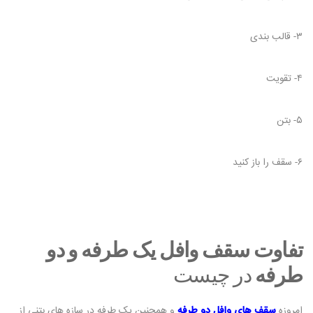
۳- قالب بندی
۴- تقویت
۵- بتن
۶- سقف را باز کنید
تفاوت سقف وافل یک طرفه و دو
طرفه
در چیست
امروزه
سقف های وافل دو طرفه
و همچنین یک طرفه در سازه های بتنی از