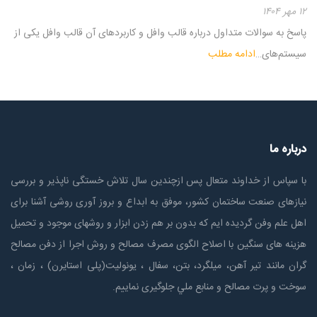
۱۲ مهر ۱۴۰۴
پاسخ به سوالات متداول درباره قالب وافل و کاربردهای آن قالب وافل یکی از
سیستم‌های…
ادامه مطلب
درباره ما
با سپاس از خداوند متعال پس ازچندين سال تلاش خستگی ناپذير و بررسی
نیازهای صنعت ساختمان كشور، موفق به ابداع و بروز آوری روشی آشنا برای
اهل علم وفن گردیده ایم که بدون بر هم زدن ابزار و روشهای موجود و تحمیل
هزینه های سنگین با اصلاح الگوی مصرف مصالح و روش اجرا از دفن مصالح
گران مانند تیر آهن، میلگرد، بتن، سفال ، یونولیت(پلی استايرن) ، زمان ،
سوخت و پرت مصالح و منابع ملي جلوگیری نماییم.