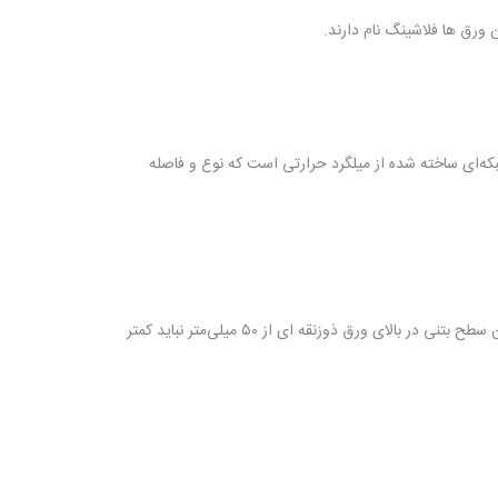
ورق ها فلاشینگ نام دارند.
شبکه‌ای ساخته شده از ميلگرد حرارتی است که نوع و فاصله
بتن‌ریزی در آخرین مرحله از ساخت سقف کامپوزیت عرشه فولادی صورت می‌گیرد که به‌منظور مسطح ساختن نهایی سقف اجرا می‌شود. ضخامت این سطح بتنی در بالای ورق ذوزنقه ای از ۵۰ میلی‌متر نباید کمتر