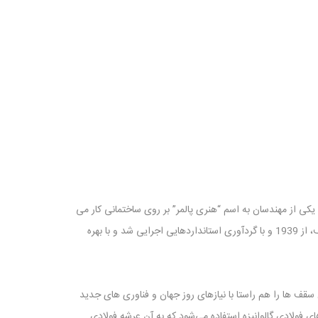
از جمله روش هایست که برای پیاده سازی سقف ها در اسکلت هایی از نوع فولاد و بتن مناسب می باشد. سال 1820 یکی از مهندسان به اسم “هنری پالمر” بر روی ساختمانی کار می
کرد که در آن با تبدیل ورقهای گالوانیزه به شکل کنگره توانست به نتایج خوبی برای طراحی سقف های جدید فولادی برسد. این مدل پیاده سازی سقف، از 1939 و با گردآوری استانداردهایی اجرایی شد و با بهره
انی معروف در اروپا و آمریکا توانستند این سقف ها را هم راستا با نیازهای روز جهان و فناوری های جدید
 فولادی گالوانیزه استفاده می‌شود که به آن عرشه فولادی