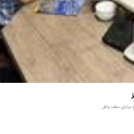
 مزایای سقف وافل …