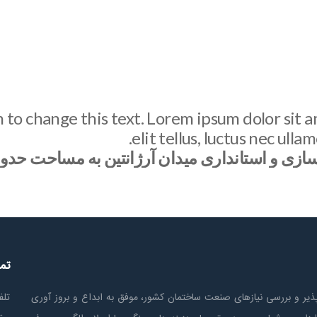
n to change this text. Lorem ipsum dolor sit a
elit tellus, luctus nec ull
استانداری میدان آرژانتین به مساحت حدود ۴۰۰۰۰ مترمرب
تم
ير و بررسی نیازهای صنعت ساختمان كشور، موفق به ابداع و بروز آوری
تلف