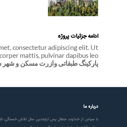
ادامه جزئیات پروژه
met, consectetur adipiscing elit. Ut
amcorper mattis, pulvinar dapibus leo.
پارکینگ طبقاتی وازرت مسکن و شهر سازی و 
درباره ما
با سپاس از خداوند متعال پس ازچندين سال تلاش خستگی ناپذ