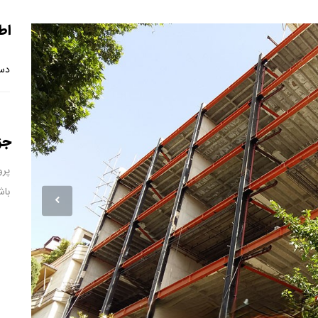
اط
دست
جز
باش