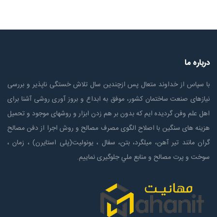
درباره ما
با سپاس از خداوند متعال پس ازچندين سال تلاش خستگی ناپذير و بررسی
نیازهای صنعت ساختمان كشور، موفق به ابداع و بروز آوری روشی آشنا برای
اهل علم وفن گردیده ایم که بدون بر هم زدن ابزار و روشهای موجود و تحمیل
هزینه های سنگین با اصلاح الگوی مصرف مصالح و روش اجرا از دفن مصالح
گران مانند تیر آهن، میلگرد، بتن، سفال ، یونولیت(پلی استايرن) ، زمان ،
سوخت و پرت مصالح و منابع ملي جلوگیری نماییم.