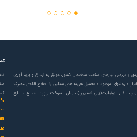
تم
ير و بررسی نیازهای صنعت ساختمان كشور، موفق به ابداع و بروز آوری
تلف
ابزار و روشهای موجود و تحمیل هزینه های سنگین با اصلاح الگوی مصرف
سقف
بتن، سفال ، یونولیت(پلی استايرن) ، زمان ، سوخت و پرت مصالح و منابع
کام