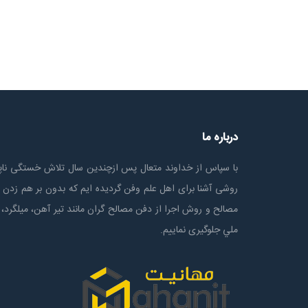
درباره ما
با سپاس از خداوند متعال پس ازچندين سال تلاش خستگی ناپذ
روشی آشنا برای اهل علم وفن گردیده ایم که بدون بر هم زدن 
مصالح و روش اجرا از دفن مصالح گران مانند تیر آهن، میلگرد، 
ملي جلوگیری نماییم.