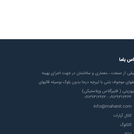
اس باما
یقی از صنعت ، معماری و ساختمان در جهت اجرای بهینه
های موجوف بتنی با تیرچه درجا بدون بلوک بوسیله قالبهای
پوزیتی ( فایبرگلاس وپلاستیکی)
۰۹۱۲۹۳۱۷۴۶۴ - ۰۹۱۲۹۳۱۷۹۷۲
info@mahanit.com
کانال آپارات
کاتالوگ