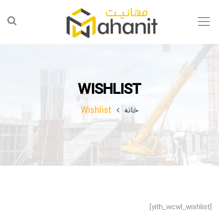
WISHLIST
خانه
Wishlist
[yith_wcwl_wishlist]