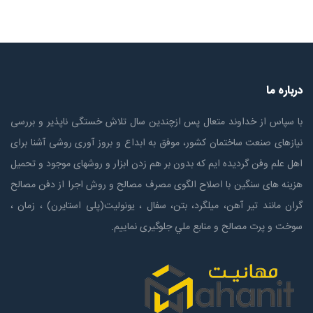
درباره ما
با سپاس از خداوند متعال پس ازچندين سال تلاش خستگی ناپذير و بررسی
نیازهای صنعت ساختمان كشور، موفق به ابداع و بروز آوری روشی آشنا برای
اهل علم وفن گردیده ایم که بدون بر هم زدن ابزار و روشهای موجود و تحمیل
هزینه های سنگین با اصلاح الگوی مصرف مصالح و روش اجرا از دفن مصالح
گران مانند تیر آهن، میلگرد، بتن، سفال ، یونولیت(پلی استايرن) ، زمان ،
سوخت و پرت مصالح و منابع ملي جلوگیری نماییم.