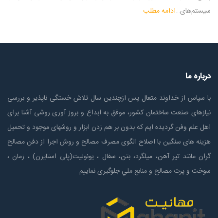
سیستم‌های…
ادامه مطلب
درباره ما
با سپاس از خداوند متعال پس ازچندين سال تلاش خستگی ناپذير و بررسی
نیازهای صنعت ساختمان كشور، موفق به ابداع و بروز آوری روشی آشنا برای
اهل علم وفن گردیده ایم که بدون بر هم زدن ابزار و روشهای موجود و تحمیل
هزینه های سنگین با اصلاح الگوی مصرف مصالح و روش اجرا از دفن مصالح
گران مانند تیر آهن، میلگرد، بتن، سفال ، یونولیت(پلی استايرن) ، زمان ،
سوخت و پرت مصالح و منابع ملي جلوگیری نماییم.