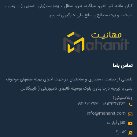
گران مانند تیر آهن، میلگرد، بتن، سفال ، یونولیت(پلی استايرن) ، زمان ،
سوخت و پرت مصالح و منابع ملي جلوگیری نماییم.
تماس باما
تلفیقی از صنعت ، معماری و ساختمان در جهت اجرای بهینه سقفهای موجوف
بتنی با تیرچه درجا بدون بلوک بوسیله قالبهای کامپوزیتی ( فایبرگلاس
وپلاستیکی)
۰۹۱۲۹۳۱۷۴۶۴ - ۰۹۱۲۹۳۱۷۹۷۲
info@mahanit.com
کانال آپارات
کاتالوگ