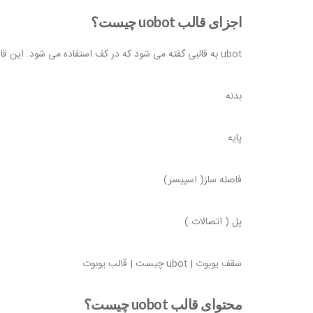
اجزای قالب
uobot
چیست؟
ubot به قالبی گفته می شود که در کف استفاده می شود. این قالب دارای اجزایی است. برای نصب سیستم uboot قسمت های اصلی قالب uobot عبارتند از:
بدنه
پایه
فاصله ساز( اسپیسر)
پل ( اتصالات )
سقف یوبوت | ubot چیست | قالب یوبوت
محتوای قالب
uobot
چیست؟