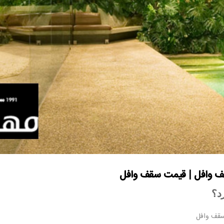
ف وافل | قیمت سقف وافل
د؟
سقف وافل