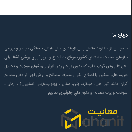
درباره ما
با سپاس از خداوند متعال پس ازچندين سال تلاش خستگی ناپذير و بررسی
نیازهای صنعت ساختمان كشور، موفق به ابداع و بروز آوری روشی آشنا برای
اهل علم وفن گردیده ایم که بدون بر هم زدن ابزار و روشهای موجود و تحمیل
هزینه های سنگین با اصلاح الگوی مصرف مصالح و روش اجرا از دفن مصالح
گران مانند تیر آهن، میلگرد، بتن، سفال ، یونولیت(پلی استايرن) ، زمان ،
سوخت و پرت مصالح و منابع ملي جلوگیری نماییم.