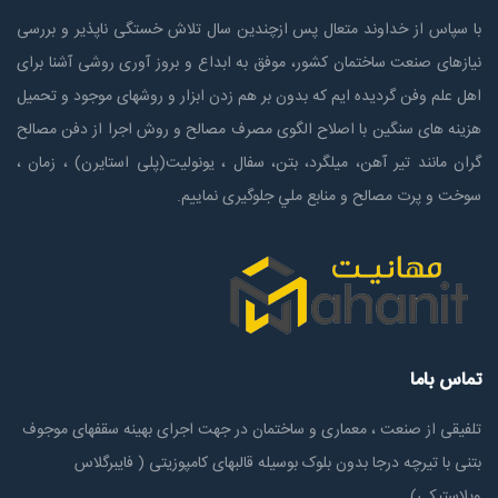
با سپاس از خداوند متعال پس ازچندين سال تلاش خستگی ناپذير و بررسی
نیازهای صنعت ساختمان كشور، موفق به ابداع و بروز آوری روشی آشنا برای
اهل علم وفن گردیده ایم که بدون بر هم زدن ابزار و روشهای موجود و تحمیل
هزینه های سنگین با اصلاح الگوی مصرف مصالح و روش اجرا از دفن مصالح
گران مانند تیر آهن، میلگرد، بتن، سفال ، یونولیت(پلی استايرن) ، زمان ،
سوخت و پرت مصالح و منابع ملي جلوگیری نماییم.
تماس باما
تلفیقی از صنعت ، معماری و ساختمان در جهت اجرای بهینه سقفهای موجوف
بتنی با تیرچه درجا بدون بلوک بوسیله قالبهای کامپوزیتی ( فایبرگلاس
وپلاستیکی)