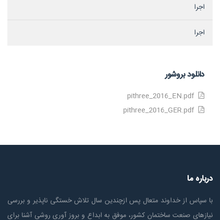
اجرا
اجرا
دانلود بروشور
pithree_2016_EN.pdf
pithree_2016_GER.pdf
درباره ما
با سپاس از خداوند متعال پس ازچندين سال تلاش خستگی ناپذير و بررسی
نیازهای صنعت ساختمان كشور، موفق به ابداع و بروز آوری روشی آشنا برای