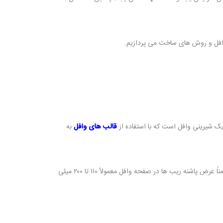
افل و روش های ساخت می پردازیم.
شیرینی وافل است که با استفاده از
قالب های وافل
به
به طور کلی، عرض وافل توصیه شده بین ۶۰ تا ۹۰ میلی متر است، در حالی که عمق کلی ضخامت سقف به ۳۰۰ تا ۵۰۰ میلی متر محدود می شود. ضمناً عرض پاشنه ریب ها در صفحه وافل معمولاً ۱۱۰ تا ۲۰۰ میلی