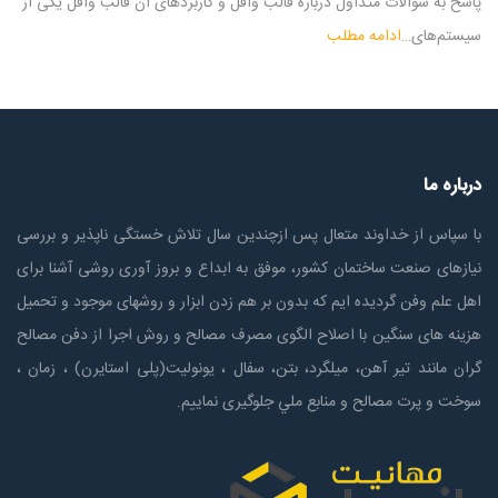
پاسخ به سوالات متداول درباره قالب وافل و کاربردهای آن قالب وافل یکی از
سیستم‌های…
ادامه مطلب
درباره ما
با سپاس از خداوند متعال پس ازچندين سال تلاش خستگی ناپذير و بررسی
نیازهای صنعت ساختمان كشور، موفق به ابداع و بروز آوری روشی آشنا برای
اهل علم وفن گردیده ایم که بدون بر هم زدن ابزار و روشهای موجود و تحمیل
هزینه های سنگین با اصلاح الگوی مصرف مصالح و روش اجرا از دفن مصالح
گران مانند تیر آهن، میلگرد، بتن، سفال ، یونولیت(پلی استايرن) ، زمان ،
سوخت و پرت مصالح و منابع ملي جلوگیری نماییم.