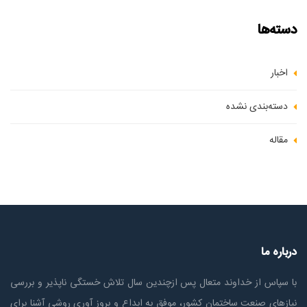
دسته‌ها
اخبار
دسته‌بندی نشده
مقاله
درباره ما
با سپاس از خداوند متعال پس ازچندين سال تلاش خستگی ناپذير و بررسی
نیازهای صنعت ساختمان كشور، موفق به ابداع و بروز آوری روشی آشنا برای