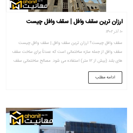
ارزان ترین سقف وافل | سقف وافل چیست
۱۰ آذر ۱۴۰۲
سقف وافل چیست؟ ارزان ترین سقف وافل | سقف وافل چیست
سقف وافل از جمله سازه ساختمانی است که عمدتاً برای ساخت سقف
های بلند (بیش از ۱۲ متر) استفاده می شود. مصالح ساختمانی سقف
مشبک بتن آرمه است و شکل ظاهری این نوع سقف به صورت شبکه
ادامه مطلب
ای است که به همین دلیل به […]