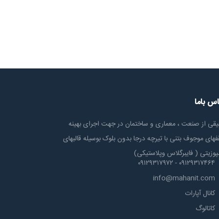
اس باما
یقی از صنعت ، معماری و ساختمان در جهت اجرای بهینه
های موجوف بتنی با تیرچه درجا بدون بلوک بوسیله قالبهای
پوزیتی ( فایبرگلاس وپلاستیکی)
۰۹۱۲۹۳۱۷۴۶۴ - ۰۹۱۲۹۳۱۷۹۷۲
info@mahanit.com
کانال آپارات
کاتالوگ