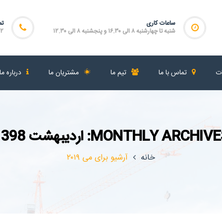
ساعات کاری
تم
شنبه تا چهارشنبه ۸ الی ۱۶.۳۰ و پنجشنبه ۸ الی ۱۲.۳۰
۴۶۴
ات
تماس با ما
تیم ما
مشتریان ما
درباره ما
MONTHLY ARCHIV: اردیبهشت 1398
خانه
آرشیو برای می ۲۰۱۹