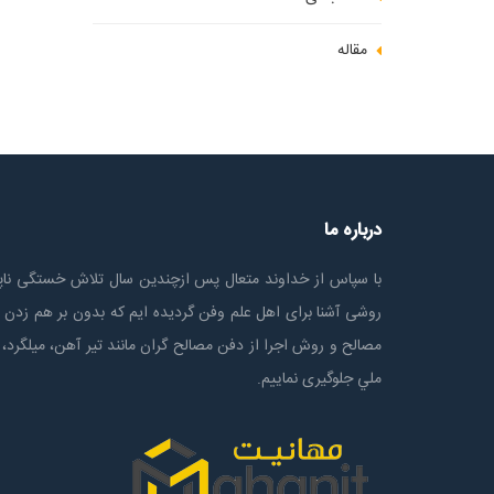
مقاله
درباره ما
با سپاس از خداوند متعال پس ازچندين سال تلاش خستگی ناپذ
روشی آشنا برای اهل علم وفن گردیده ایم که بدون بر هم زدن 
مصالح و روش اجرا از دفن مصالح گران مانند تیر آهن، میلگرد، 
ملي جلوگیری نماییم.