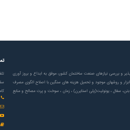
تم
ير و بررسی نیازهای صنعت ساختمان كشور، موفق به ابداع و بروز آوری
تلف
ابزار و روشهای موجود و تحمیل هزینه های سنگین با اصلاح الگوی مصرف
سقف
بتن، سفال ، یونولیت(پلی استايرن) ، زمان ، سوخت و پرت مصالح و منابع
کام