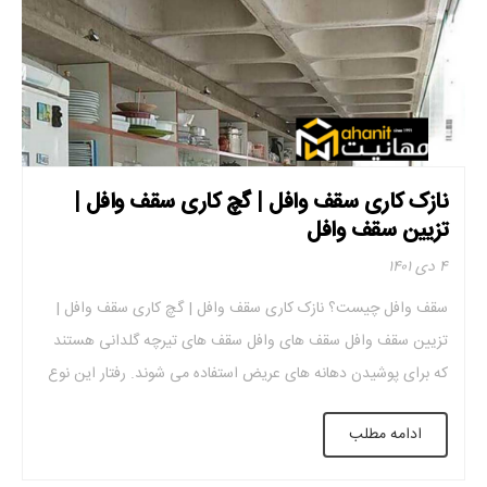
نازک کاری سقف وافل | گچ کاری سقف وافل |
تزیین سقف وافل
۴ دی ۱۴۰۱
سقف وافل چیست؟ نازک کاری سقف وافل | گچ کاری سقف وافل |
تزیین سقف وافل سقف های وافل سقف های تیرچه گلدانی هستند
که برای پوشیدن دهانه های عریض استفاده می شوند. رفتار این نوع
سقف مانند دال دو طرفه است. قالب گیری این نوع سقف به صورت
ادامه مطلب
مکعبی و توخالی است و با […]