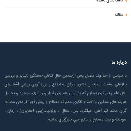
دسته‌بندی نشده
مقاله
درباره ما
با سپاس از خداوند متعال پس ازچندين سال تلاش خستگی ناپذير و بررسی
نیازهای صنعت ساختمان كشور، موفق به ابداع و بروز آوری روشی آشنا برای
اهل علم وفن گردیده ایم که بدون بر هم زدن ابزار و روشهای موجود و تحمیل
هزینه های سنگین با اصلاح الگوی مصرف مصالح و روش اجرا از دفن مصالح
گران مانند تیر آهن، میلگرد، بتن، سفال ، یونولیت(پلی استايرن) ، زمان ،
سوخت و پرت مصالح و منابع ملي جلوگیری نماییم.