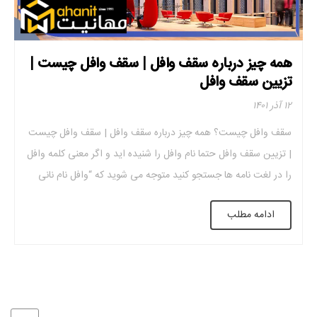
همه چیز درباره سقف وافل | سقف وافل چیست |
تزیین سقف وافل
۱۲ آذر ۱۴۰۱
سقف وافل چیست؟ همه چیز درباره سقف وافل | سقف وافل چیست
| تزیین سقف وافل حتما نام وافل را شنیده اید و اگر معنی کلمه وافل
را در لغت نامه ها جستجو کنید متوجه می شوید که “وافل نام نانی
شیرین و ترد است که بی شباهت به کلوچه نیست”، در واقع این نام
ادامه مطلب
[…]