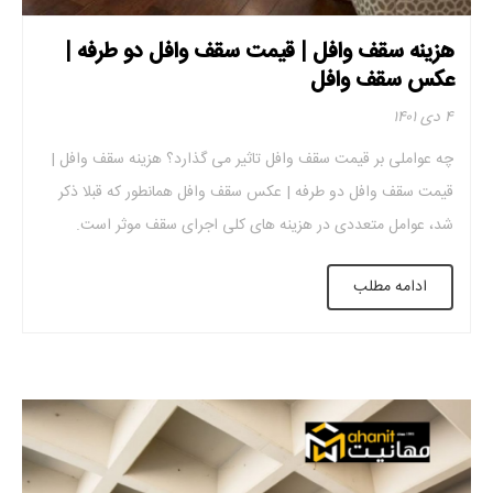
هزینه سقف وافل | قیمت سقف وافل دو طرفه |
عکس سقف وافل
۴ دی ۱۴۰۱
چه عواملی بر قیمت سقف وافل تاثیر می گذارد؟ هزینه سقف وافل |
قیمت سقف وافل دو طرفه | عکس سقف وافل همانطور که قبلا ذکر
شد، عوامل متعددی در هزینه های کلی اجرای سقف موثر است.
بستگی به عواملی مانند بتن مصرفی، میزان میلگرد، نوع قالب های به
ادامه مطلب
کار رفته در سقف دارد. علاوه […]