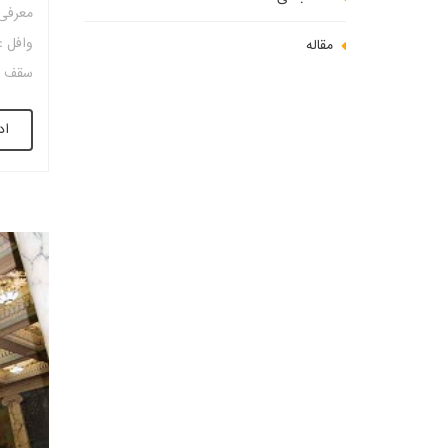
معرفی 
وافل ع
مقاله
سقف ها
سازه ق
اد
سقف و