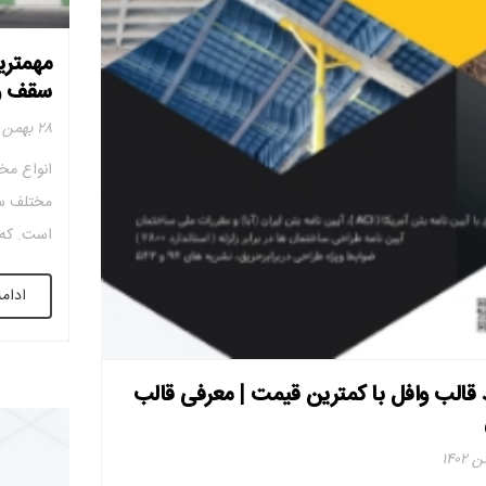
مهمتری
سقف و
۲۸ بهمن ۱۴۰۲
انواع مخ
مختلف سق
است. که 
گرفته اس
ادام
تیرهای آ
 قالب وافل با کمترین قیمت | معرفی قالب