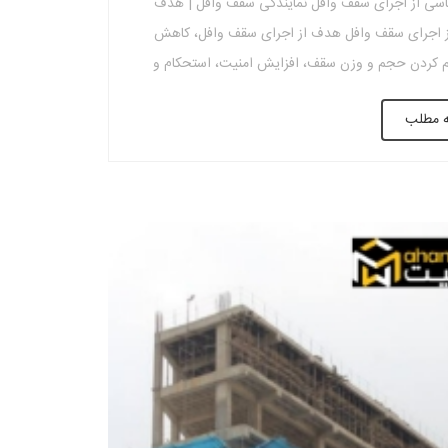
ی از اجرای سقف وافل نمایندگی سقف وافل | هدف
 اجرای سقف وافل هدف از اجرای سقف وافل، کاهش
 کردن حجم و وزن سقف، افزایش امنیت، استحکام و
 مقابل آتش و زلزله، کاهش بتن و بار مرده، سرعت بالا و
ه مطلب
اد می‌باشد. درنتیجه در اجرای سقف وافل […]