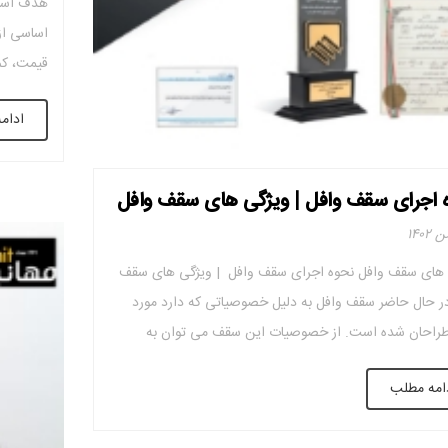
هدف اساس
اساسی از
قیمت، کم
مقاومت در
ادام
کیفیت زی
 اجرای سقف وافل | ویژگی های سقف وافل
 های سقف وافل نحوه اجرای سقف وافل | ویژگی های سقف
ر حال حاضر سقف وافل به دلیل خصوصیاتی که دارد مورد
طراحان شده است. از خصوصیات این سقف می توان به
هزینه، زمان کم، سبکی وزن و جک های کم و… می باشد.
امه مطلب
براین سقف وافل به سادگی و […]