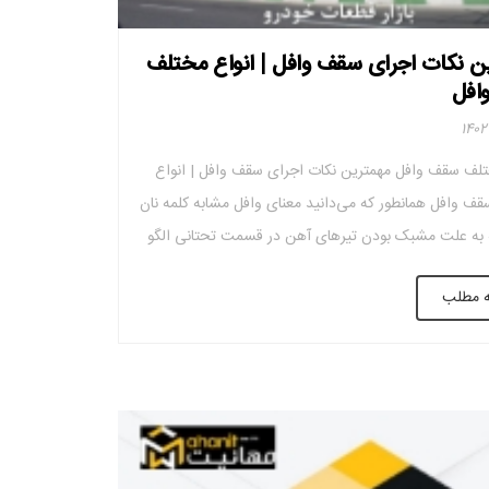
ن نکات اجرای سقف وافل | انواع مختلف
افل
تلف سقف وافل مهمترین نکات اجرای سقف وافل | انواع
ف وافل همانطور که می‌دانید معنای وافل مشابه کلمه نان
به علت مشبک بودن تیرهای آهن در قسمت تحتانی الگو
ت. به عبارت دیگر سقف وافل به خاطر عمودی و افقی بودن
ه مطلب
هن شکل مستطیلی یا مربعی پیدا می‌کند. […]