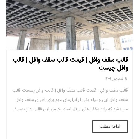
قالب سقف وافل | قیمت قالب سقف وافل | قالب
وافل چیست
۱۲ شهریور ۱۴۰۱
قالب سقف وافل | قیمت قالب سقف وافل | قالب وافل چیست قالب
سقف وافل این وسیله یکی از ابزارهای مهم برای اجرای سقف وافل
می باشد که پایه سقف های وافل است، جنس این قالب ها پلاستیک
بوده که دارای ابعاد و اشکال خاصی می باشد. این فرم ها جایگزین
ادامه مطلب
بتن ناکارآمد میشود و […]