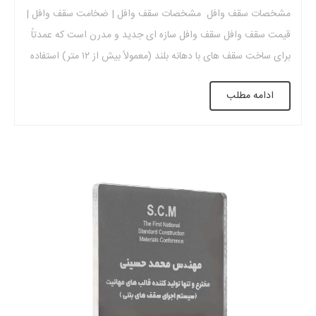
مشخصات سقف وافل مشخصات سقف وافل | ضخامت سقف وافل |
قیمت سقف وافل سقف وافل سازه ای جدید و مدرن است که عمدتاً
برای ساخت سقف های با دهانه بلند (معمولاً بیش از ۱۲ متر) استفاده
می شود. سقف وافل از بتن مسلح ساخته شده است و ظاهری شبیه
ادامه مطلب
شبکه و پنجره دارد. این ساختار […]