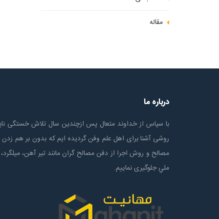
مقاله
درباره ما
با سپاس از خداوند متعال پس ازچندين سال تلاش خستگی ناپذ
روشی آشنا برای اهل علم وفن گردیده ایم که بدون بر هم زدن 
مصالح و روش اجرا از دفن مصالح گران مانند تیر آهن، میلگرد، 
ملي جلوگیری نماییم.