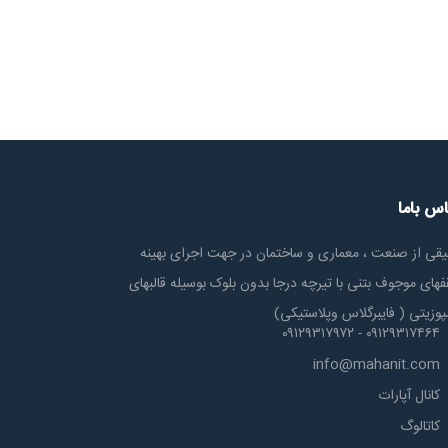
اس باما
یقی از صنعت ، معماری و ساختمان در جهت اجرای بهینه
های موجوف بتنی با تیرچه درجا بدون بلوک بوسیله قالبهای
پوزیتی ( فایبرگلاس وپلاستیکی)
۰۹۱۲۹۳۱۷۴۶۴ - ۰۹۱۲۹۳۱۷۹۷۲
info@mahanit.com
کانال آپارات
کاتالوگ