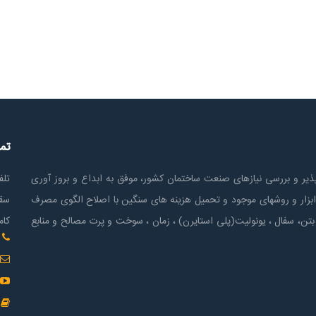
تم
ير و بررسی نیازهای صنعت ساختمان كشور، موفق به ابداع و بروز آوری
تلف
ابزار و روشهای موجود و تحمیل هزینه های سنگین با اصلاح الگوی مصرف
سقف
بتن، سفال ، یونولیت(پلی استايرن) ، زمان ، سوخت و پرت مصالح و منابع
کام