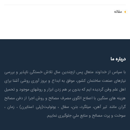
مقاله
درباره ما
با سپاس از خداوند متعال پس ازچندين سال تلاش خستگی ناپذير و بررسی
نیازهای صنعت ساختمان كشور، موفق به ابداع و بروز آوری روشی آشنا برای
اهل علم وفن گردیده ایم که بدون بر هم زدن ابزار و روشهای موجود و تحمیل
هزینه های سنگین با اصلاح الگوی مصرف مصالح و روش اجرا از دفن مصالح
گران مانند تیر آهن، میلگرد، بتن، سفال ، یونولیت(پلی استايرن) ، زمان ،
سوخت و پرت مصالح و منابع ملي جلوگیری نماییم.