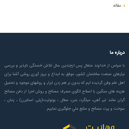
مقاله
درباره ما
با سپاس از خداوند متعال پس ازچندين سال تلاش خستگی ناپذير و بررسی
نیازهای صنعت ساختمان كشور، موفق به ابداع و بروز آوری روشی آشنا برای
اهل علم وفن گردیده ایم که بدون بر هم زدن ابزار و روشهای موجود و تحمیل
هزینه های سنگین با اصلاح الگوی مصرف مصالح و روش اجرا از دفن مصالح
گران مانند تیر آهن، میلگرد، بتن، سفال ، یونولیت(پلی استايرن) ، زمان ،
سوخت و پرت مصالح و منابع ملي جلوگیری نماییم.