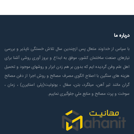
درباره ما
با سپاس از خداوند متعال پس ازچندين سال تلاش خستگی ناپذير و بررسی
نیازهای صنعت ساختمان كشور، موفق به ابداع و بروز آوری روشی آشنا برای
اهل علم وفن گردیده ایم که بدون بر هم زدن ابزار و روشهای موجود و تحمیل
هزینه های سنگین با اصلاح الگوی مصرف مصالح و روش اجرا از دفن مصالح
گران مانند تیر آهن، میلگرد، بتن، سفال ، یونولیت(پلی استايرن) ، زمان ،
سوخت و پرت مصالح و منابع ملي جلوگیری نماییم.