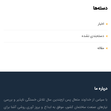
دسته‌ها
اخبار
دسته‌بندی نشده
مقاله
درباره ما
با سپاس از خداوند متعال پس ازچندين سال تلاش خستگی ناپذير و بررسی
نیازهای صنعت ساختمان كشور، موفق به ابداع و بروز آوری روشی آشنا برای