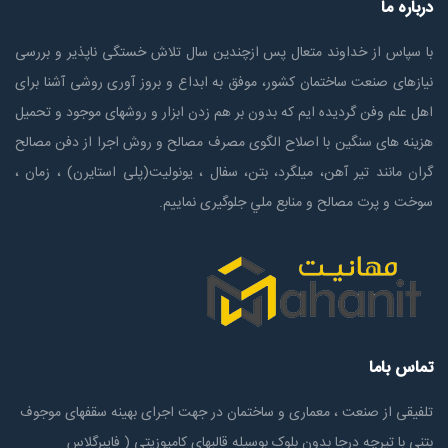
درباره ما
با سپاس از خداوند متعال پس ازچندين سال تلاش خستگی ناپذير و بررسی
نیازهای صنعت ساختمان كشور، موفق به ابداع و بروز آوری روشی آشنا برای
اهل علم وفن گردیده ایم که بدون بر هم زدن ابزار و روشهای موجود و تحمیل
هزینه های سنگین با اصلاح الگوی مصرف مصالح و روش اجرا از دفن مصالح
گران مانند تیر آهن، میلگرد، بتن، سفال ، یونولیت(پلی استايرن) ، زمان ،
سوخت و پرت مصالح و منابع ملي جلوگیری نماییم.
تماس باما
تلفیقی از صنعت ، معماری و ساختمان در جهت اجرای بهینه سقفهای موجوف
بتنی با تیرچه درجا بدون بلوک بوسیله قالبهای کامپوزیتی ( فایبرگلاس