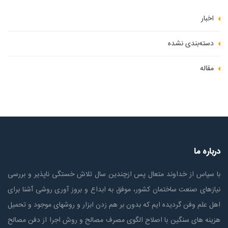
اخبار
دسته‌بندی نشده
مقاله
درباره ما
با سپاس از خداوند متعال پس ازچندين سال تلاش خستگی ناپذير و بررسی
نیازهای صنعت ساختمان كشور، موفق به ابداع و بروز آوری روشی آشنا برای
اهل علم وفن گردیده ایم که بدون بر هم زدن ابزار و روشهای موجود و تحمیل
هزینه های سنگین با اصلاح الگوی مصرف مصالح و روش اجرا از دفن مصالح