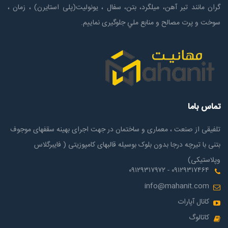
گران مانند تیر آهن، میلگرد، بتن، سفال ، یونولیت(پلی استايرن) ، زمان ،
سوخت و پرت مصالح و منابع ملي جلوگیری نماییم.
تماس باما
تلفیقی از صنعت ، معماری و ساختمان در جهت اجرای بهینه سقفهای موجوف
بتنی با تیرچه درجا بدون بلوک بوسیله قالبهای کامپوزیتی ( فایبرگلاس
وپلاستیکی)
۰۹۱۲۹۳۱۷۴۶۴ - ۰۹۱۲۹۳۱۷۹۷۲
info@mahanit.com
کانال آپارات
کاتالوگ