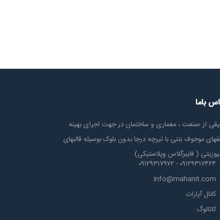
اس باما
یقی از صنعت ، معماری و ساختمان در جهت اجرای بهینه
های موجوف بتنی با تیرچه درجا بدون بلوک بوسیله قالبهای
پوزیتی ( فایبرگلاس وپلاستیکی)
۰۹۱۲۹۳۱۷۴۶۴ - ۰۹۱۲۹۳۱۷۹۷۲
info@mahanit.com
کانال آپارات
کاتالوگ