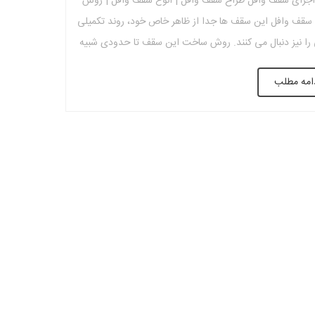
جرای سقف وافل طراح سقف وافل | انوع سقف وافل | روش
سقف وافل این سقف ها جدا از ظاهر خاص خود، روند تکمیلی
ا نیز دنبال می کنند. روش ساخت این سقف تا حدودی شبیه
 بتنی (مثلاً سقف مرکب) است، اما با این تفاوت که سقف وافل
امه مطلب
یرهای […]