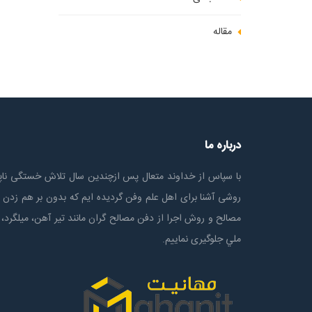
مقاله
درباره ما
با سپاس از خداوند متعال پس ازچندين سال تلاش خستگی ناپذ
روشی آشنا برای اهل علم وفن گردیده ایم که بدون بر هم زدن 
مصالح و روش اجرا از دفن مصالح گران مانند تیر آهن، میلگرد، 
ملي جلوگیری نماییم.