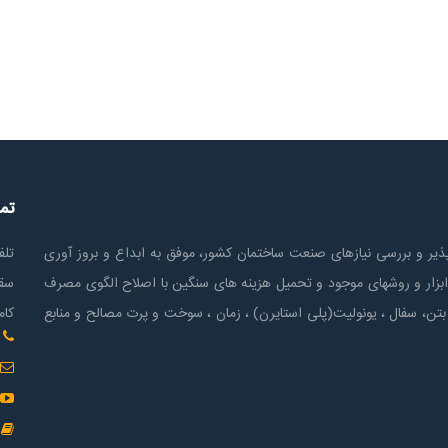
تم
ير و بررسی نیازهای صنعت ساختمان كشور، موفق به ابداع و بروز آوری
تلف
ابزار و روشهای موجود و تحمیل هزینه های سنگین با اصلاح الگوی مصرف
سقف
بتن، سفال ، یونولیت(پلی استايرن) ، زمان ، سوخت و پرت مصالح و منابع
کام