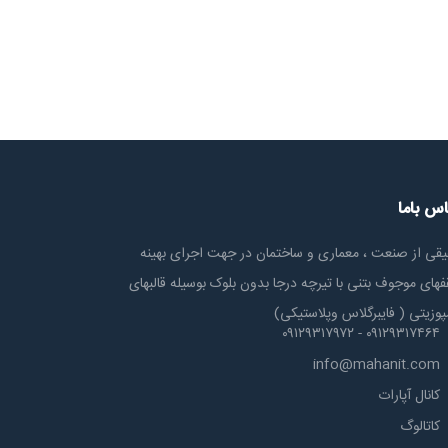
اس باما
یقی از صنعت ، معماری و ساختمان در جهت اجرای بهینه
های موجوف بتنی با تیرچه درجا بدون بلوک بوسیله قالبهای
پوزیتی ( فایبرگلاس وپلاستیکی)
۰۹۱۲۹۳۱۷۴۶۴ - ۰۹۱۲۹۳۱۷۹۷۲
info@mahanit.com
کانال آپارات
کاتالوگ