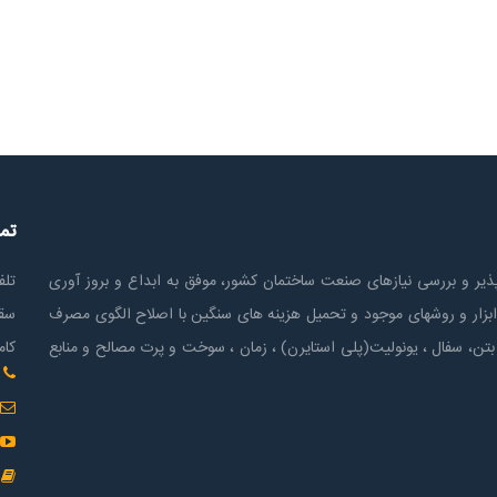
تم
ير و بررسی نیازهای صنعت ساختمان كشور، موفق به ابداع و بروز آوری
تلف
ابزار و روشهای موجود و تحمیل هزینه های سنگین با اصلاح الگوی مصرف
سقف
بتن، سفال ، یونولیت(پلی استايرن) ، زمان ، سوخت و پرت مصالح و منابع
کام