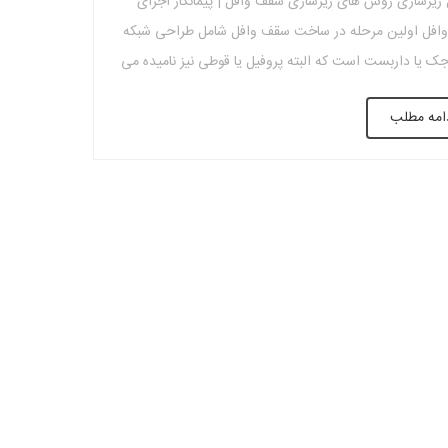
زیرسازی روش های زیرسازی سقف وافل | پیمانکار اجرای
افل اولین مرحله در ساخت سقف وافل شامل طراحی شبکه
جک یا داربست است که البته پروفیل یا قوطی نیز نامیده می
گر خواستید بجای پروفیل چیز دیگری را جایگزین کنید، لوله ها
امه مطلب
 خوبی هستند. با این حال، پروفیل ها […]