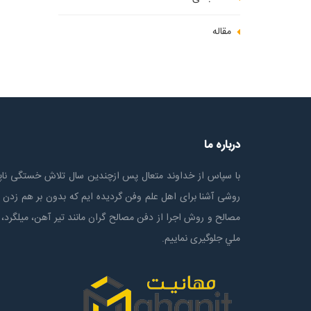
مقاله
درباره ما
با سپاس از خداوند متعال پس ازچندين سال تلاش خستگی ناپذ
روشی آشنا برای اهل علم وفن گردیده ایم که بدون بر هم زدن 
مصالح و روش اجرا از دفن مصالح گران مانند تیر آهن، میلگرد، 
ملي جلوگیری نماییم.