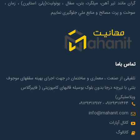
گران مانند تیر آهن، میلگرد، بتن، سفال ، یونولیت(پلی استايرن) ، زمان ،
سوخت و پرت مصالح و منابع ملي جلوگیری نماییم.
تماس باما
تلفیقی از صنعت ، معماری و ساختمان در جهت اجرای بهینه سقفهای موجوف
بتنی با تیرچه درجا بدون بلوک بوسیله قالبهای کامپوزیتی ( فایبرگلاس
وپلاستیکی)
۰۹۱۲۹۳۱۷۴۶۴ - ۰۹۱۲۹۳۱۷۹۷۲
info@mahanit.com
کانال آپارات
کاتالوگ