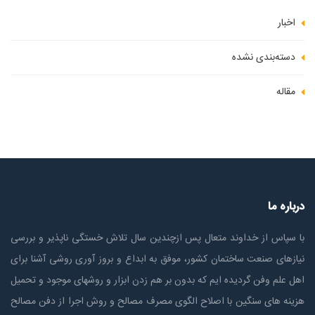
اخبار
دسته‌بندی نشده
مقاله
درباره ما
با سپاس از خداوند متعال پس ازچندين سال تلاش خستگی ناپذير و بررسی
نیازهای صنعت ساختمان كشور، موفق به ابداع و بروز آوری روشی آشنا برای
اهل علم وفن گردیده ایم که بدون بر هم زدن ابزار و روشهای موجود و تحمیل
هزینه های سنگین با اصلاح الگوی مصرف مصالح و روش اجرا از دفن مصالح