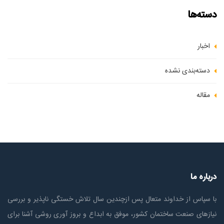
دسته‌ها
اخبار
دسته‌بندی نشده
مقاله
درباره ما
با سپاس از خداوند متعال پس ازچندين سال تلاش خستگی ناپذير و بررسی
نیازهای صنعت ساختمان كشور، موفق به ابداع و بروز آوری روشی آشنا برای