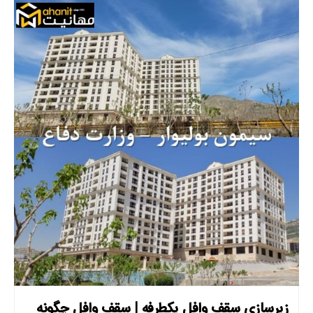
زیرسازی سقف وافل یکطرفه | سقف وافل چگونه