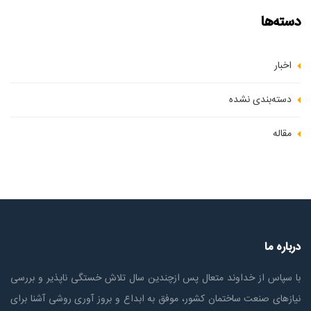
دسته‌ها
اخبار
دسته‌بندی نشده
مقاله
درباره ما
با سپاس از خداوند متعال پس ازچندين سال تلاش خستگی ناپذير و بررسی
نیازهای صنعت ساختمان كشور، موفق به ابداع و بروز آوری روشی آشنا برای