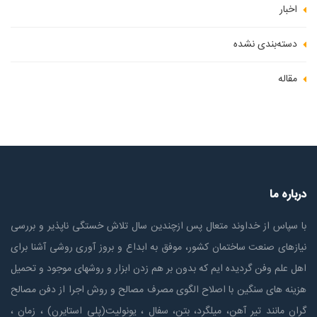
اخبار
دسته‌بندی نشده
مقاله
درباره ما
با سپاس از خداوند متعال پس ازچندين سال تلاش خستگی ناپذير و بررسی
نیازهای صنعت ساختمان كشور، موفق به ابداع و بروز آوری روشی آشنا برای
اهل علم وفن گردیده ایم که بدون بر هم زدن ابزار و روشهای موجود و تحمیل
هزینه های سنگین با اصلاح الگوی مصرف مصالح و روش اجرا از دفن مصالح
گران مانند تیر آهن، میلگرد، بتن، سفال ، یونولیت(پلی استايرن) ، زمان ،