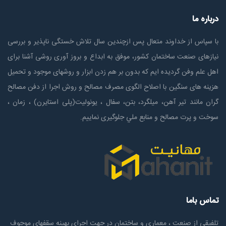
درباره ما
با سپاس از خداوند متعال پس ازچندين سال تلاش خستگی ناپذير و بررسی
نیازهای صنعت ساختمان كشور، موفق به ابداع و بروز آوری روشی آشنا برای
اهل علم وفن گردیده ایم که بدون بر هم زدن ابزار و روشهای موجود و تحمیل
هزینه های سنگین با اصلاح الگوی مصرف مصالح و روش اجرا از دفن مصالح
گران مانند تیر آهن، میلگرد، بتن، سفال ، یونولیت(پلی استايرن) ، زمان ،
سوخت و پرت مصالح و منابع ملي جلوگیری نماییم.
تماس باما
تلفیقی از صنعت ، معماری و ساختمان در جهت اجرای بهینه سقفهای موجوف