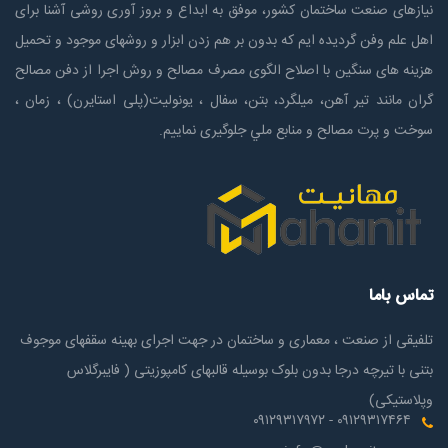
نیازهای صنعت ساختمان كشور، موفق به ابداع و بروز آوری روشی آشنا برای
اهل علم وفن گردیده ایم که بدون بر هم زدن ابزار و روشهای موجود و تحمیل
هزینه های سنگین با اصلاح الگوی مصرف مصالح و روش اجرا از دفن مصالح
گران مانند تیر آهن، میلگرد، بتن، سفال ، یونولیت(پلی استايرن) ، زمان ،
سوخت و پرت مصالح و منابع ملي جلوگیری نماییم.
تماس باما
تلفیقی از صنعت ، معماری و ساختمان در جهت اجرای بهینه سقفهای موجوف
بتنی با تیرچه درجا بدون بلوک بوسیله قالبهای کامپوزیتی ( فایبرگلاس
وپلاستیکی)
۰۹۱۲۹۳۱۷۴۶۴ - ۰۹۱۲۹۳۱۷۹۷۲