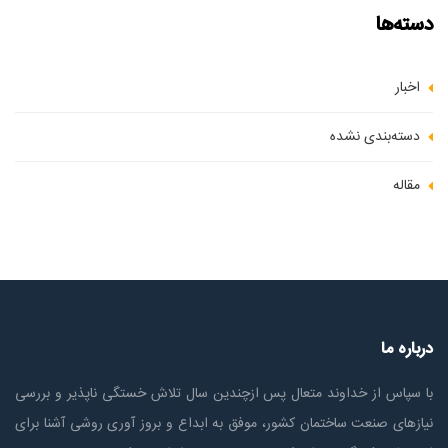
دسته‌ها
اخبار
دسته‌بندی نشده
مقاله
درباره ما
با سپاس از خداوند متعال پس ازچندين سال تلاش خستگی ناپذير و بررسی
نیازهای صنعت ساختمان كشور، موفق به ابداع و بروز آوری روشی آشنا برای