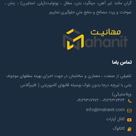
گران مانند تیر آهن، میلگرد، بتن، سفال ، یونولیت(پلی استايرن) ، زمان ،
سوخت و پرت مصالح و منابع ملي جلوگیری نماییم.
تماس باما
تلفیقی از صنعت ، معماری و ساختمان در جهت اجرای بهینه سقفهای موجوف
بتنی با تیرچه درجا بدون بلوک بوسیله قالبهای کامپوزیتی ( فایبرگلاس
وپلاستیکی)
۰۹۱۲۹۳۱۷۴۶۴ - ۰۹۱۲۹۳۱۷۹۷۲
info@mahanit.com
کانال آپارات
کاتالوگ