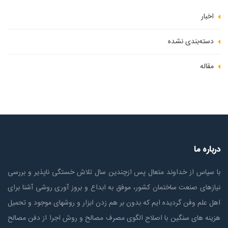
اخبار
دسته‌بندی نشده
مقاله
درباره ما
با سپاس از خداوند متعال پس ازچندين سال تلاش خستگی ناپذير و بررسی
نیازهای صنعت ساختمان كشور، موفق به ابداع و بروز آوری روشی آشنا برای
اهل علم وفن گردیده ایم که بدون بر هم زدن ابزار و روشهای موجود و تحمیل
هزینه های سنگین با اصلاح الگوی مصرف مصالح و روش اجرا از دفن مصالح