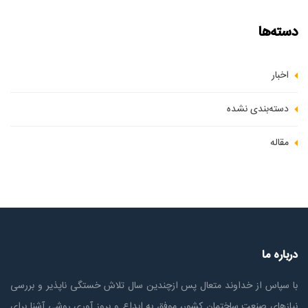
دسته‌ها
اخبار
دسته‌بندی نشده
مقاله
درباره ما
با سپاس از خداوند متعال پس ازچندين سال تلاش خستگی ناپذير و بررسی
نیازهای صنعت ساختمان كشور، موفق به ابداع و بروز آوری روشی آشنا برای