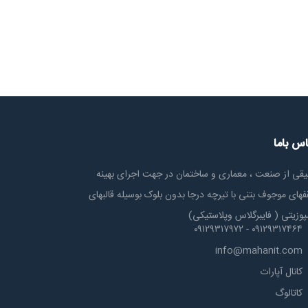
اس باما
یقی از صنعت ، معماری و ساختمان در جهت اجرای بهینه
های موجوف بتنی با تیرچه درجا بدون بلوک بوسیله قالبهای
پوزیتی ( فایبرگلاس وپلاستیکی)
۰۹۱۲۹۳۱۷۴۶۴ - ۰۹۱۲۹۳۱۷۹۷۲
info@mahanit.com
کانال آپارات
کاتالوگ