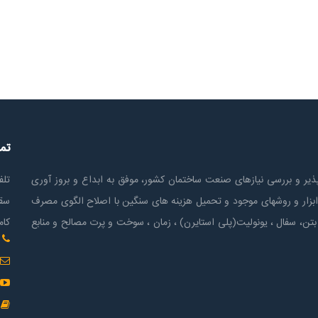
تم
ير و بررسی نیازهای صنعت ساختمان كشور، موفق به ابداع و بروز آوری
تلف
ابزار و روشهای موجود و تحمیل هزینه های سنگین با اصلاح الگوی مصرف
سقف
بتن، سفال ، یونولیت(پلی استايرن) ، زمان ، سوخت و پرت مصالح و منابع
کام