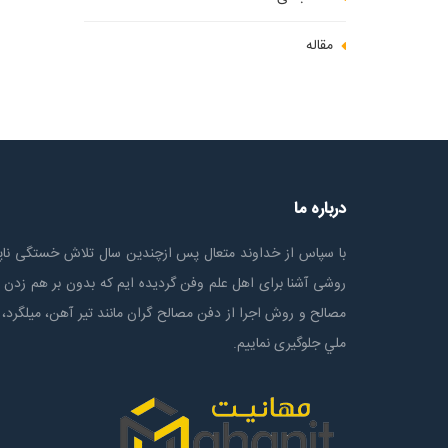
مقاله
درباره ما
با سپاس از خداوند متعال پس ازچندين سال تلاش خستگی ناپذ
روشی آشنا برای اهل علم وفن گردیده ایم که بدون بر هم زدن 
مصالح و روش اجرا از دفن مصالح گران مانند تیر آهن، میلگرد، 
ملي جلوگیری نماییم.